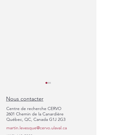
Nous contacter
Centre de recherche CERVO
2601 Chemin de la Canardière
Québec, QC, Canada G1J 2G3
martin.levesque@cervo.ulaval.ca
Belles présentions et
Félicitations à Angi