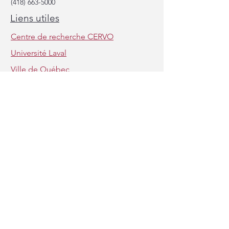
(418) 663-5000
discussions au congrès
pour leurs prix de 
Liens utiles
DDSSCC 2025!
Canada!
Centre de recherche CERVO
Université Laval
Ville de Québec
CERVOLET - Association étudiante
Partenaires