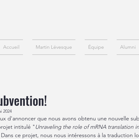
Accueil
Martin Lévesque
Équipe
Alumni
ubvention!
i 2024
x d'annoncer que nous avons obtenu une nouvelle sub
jet intitulé "
Unraveling the role of mRNA translation i
 Dans ce projet, nous nous intéressons à la traduction l