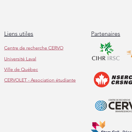
Liens utiles
Partenaires
Centre de recherche CERVO
Université Laval
Ville de Québec
Félicitations à Angie et Bety pour
leurs prix de Parkinson Canada!
CERVOLET - Association étudiante