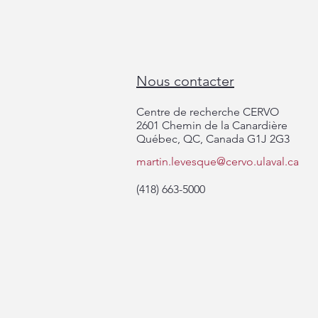
Nous contacter
Centre de recherche CERVO
2601 Chemin de la Canardière
Québec, QC, Canada G1J 2G3
martin.levesque@cervo.ulaval.ca
Félicitations Solène et Laura pour
votre bourse doctorale de
(418) 663-5000
Parkinson Canada!