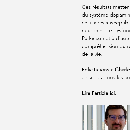
Ces résultats mette
du système dopamine
cellulaires susceptibl
neurones. Le dysfonc
Parkinson et à d'aut
compréhension du rôl
de la vie.
Félicitations à 
Charl
ainsi qu'à tous les a
Lire l'article 
ici
.