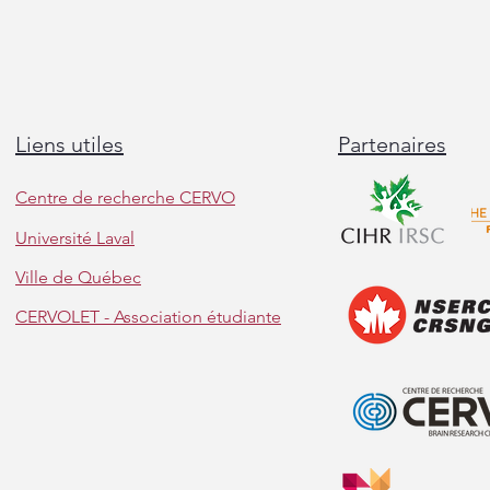
Liens utiles
Partenaires
Centre de recherche CERVO
Université Laval
Ville de Québec
C'est un départ pour Charles et
Une p
Julien!
notre
CERVOLET - Association étudiante
la ma