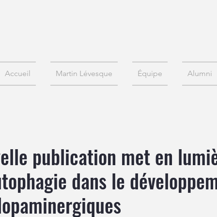
Accueil
Martin Lévesque
Équipe
Alumni
elle publication met en lumiè
autophagie dans le développe
dopaminergiques