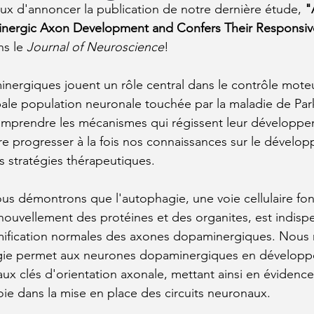
 d'annoncer la publication de notre dernière étude, 
"
nergic Axon Development and Confers Their Responsiv
s le 
Journal of Neuroscience
!
ergiques jouent un rôle central dans le contrôle moteu
pale population neuronale touchée par la maladie de Parki
omprendre les mécanismes qui régissent leur développem
ire progresser à la fois nos connaissances sur le dévelo
es stratégies thérapeutiques.
us démontrons que l'autophagie, une voie cellulaire fo
nouvellement des protéines et des organites, est indispe
ramification normales des axones dopaminergiques. Nous
agie permet aux neurones dopaminergiques en dévelop
ux clés d'orientation axonale, mettant ainsi en évidence
oie dans la mise en place des circuits neuronaux.