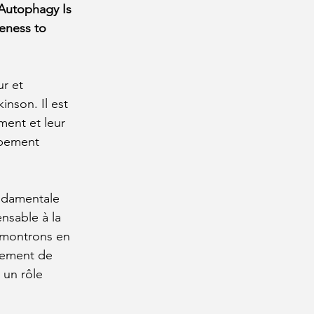
Autophagy Is 
eness to 
r et 
nson. Il est 
ent et leur 
ppement 
ndamentale 
nsable à la 
 montrons en 
pement de 
 un rôle 