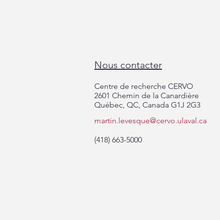
Nous contacter
Centre de recherche CERVO
2601 Chemin de la Canardière
Québec, QC, Canada G1J 2G3
martin.levesque@cervo.ulaval.ca
De Phoenix à Québec: en route
vers le World Parkinson Congress
(418) 663-5000
2029!