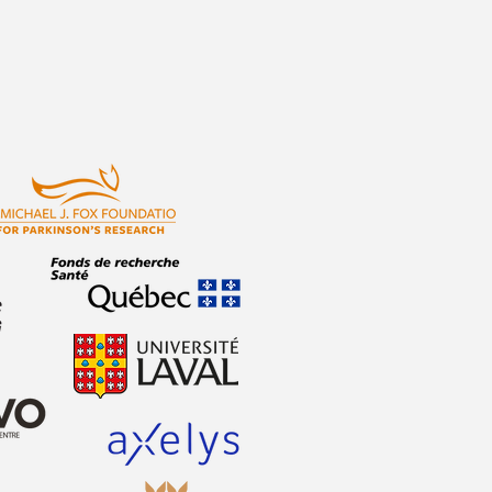
remière édition réussie de
 Journée portes ouvertes sur
ladie de Parkinson!