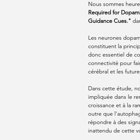
Nous sommes heureux
Required for Dopami
Guidance Cues." 
dan
Les neurones dopamin
constituent la princi
donc essentiel de c
connectivité pour fa
cérébral et les futur
Dans cette étude, no
impliquée dans le re
croissance et à la 
outre que l'autoph
répondre à des signa
inattendu de cette v