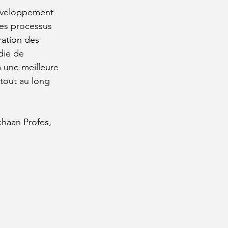
développement 
es processus 
ration des 
die de 
à une meilleure 
tout au long 
chaan Profes, 