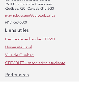
2601 Chemin de la Canardière
Québec, QC, Canada G1J 2G3
Félicitations Dr. Soto Linan!
martin.levesque@cervo.ulaval.ca
Belles discussions 
(418) 663-5000
de notre retraite d
Liens utiles
laboratoire au Mon
Anne!
Centre de recherche CERVO
Université Laval
Ville de Québec
CERVOLET - Association étudiante
Partenaires