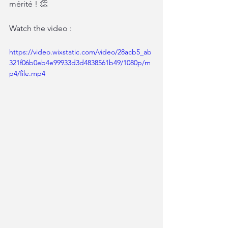
mérité ! 👏
Watch the video :
https://video.wixstatic.com/video/28acb5_ab
321f06b0eb4e99933d3d4838561b49/1080p/m
p4/file.mp4