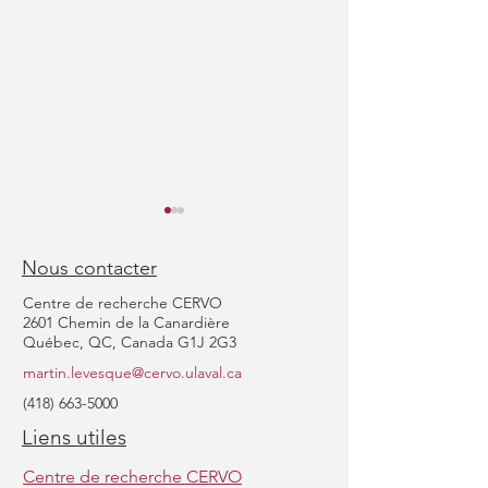
Nous contacter
Centre de recherche CERVO
2601 Chemin de la Canardière
Québec, QC, Canada G1J 2G3
martin.levesque@cervo.ulaval.ca
Nouvel article de 
Félicitations à Laura pour avoir
(418) 663-5000
remporté la Bourse pour
Liens utiles
stagiaires Étoiles montantes
Brain Canada !
Centre de recherche CERVO